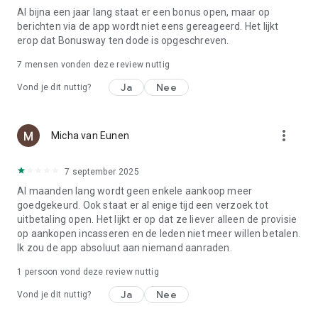
Al bijna een jaar lang staat er een bonus open, maar op
berichten via de app wordt niet eens gereageerd. Het lijkt
erop dat Bonusway ten dode is opgeschreven.
7
mensen vonden deze review nuttig
Ja
Nee
Vond je dit nuttig?
more_vert
Micha van Eunen
7 september 2025
Al maanden lang wordt geen enkele aankoop meer
goedgekeurd. Ook staat er al enige tijd een verzoek tot
uitbetaling open. Het lijkt er op dat ze liever alleen de provisie
op aankopen incasseren en de leden niet meer willen betalen.
Ik zou de app absoluut aan niemand aanraden.
1 persoon vond deze review nuttig
Ja
Nee
Vond je dit nuttig?