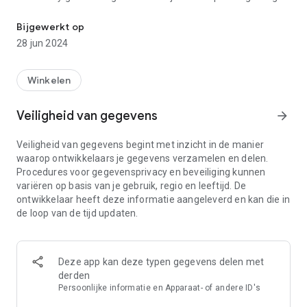
Jouw app voor extra voordeel bij o.a. Bol.com, Aliexpress, Bookin
(cashback) als je een online aankoop doet bij een van de
aangesloten webshops. Maak je gebruik van kortingscodes
Bijgewerkt op
die ook op Bonusway te vinden zijn, en ontvang zelfs 2x
28 jun 2024
korting op jouw online aankoop. Bonusway leden hebben
keuze uit meer dan 1.700 bekende webwinkels waar je kan
shoppen met extra korting. Lidmaatschap van Bonusway is
Winkelen
en blijft 100% gratis, en met ruim 400.000 leden is Bonusway
inmiddels een van de grootste online shopping-apps van
Veiligheid van gegevens
arrow_forward
Nederland!
Veiligheid van gegevens begint met inzicht in de manier
Dus download de volledig in het Nederlands beschikbare app
waarop ontwikkelaars je gegevens verzamelen en delen.
en meld je aan bij Bonusway, zodat wij online shoppen
Procedures voor gegevensprivacy en beveiliging kunnen
makkelijk, leuk, en financieel aantrekkelijk voor je kunnen
variëren op basis van je gebruik, regio en leeftijd. De
maken!
ontwikkelaar heeft deze informatie aangeleverd en kan die in
de loop van de tijd updaten.
Deze app kan deze typen gegevens delen met
derden
Persoonlijke informatie en Apparaat- of andere ID's