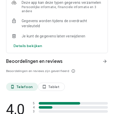
Deze app kan deze typen gegevens verzamelen
Persoonlijke informatie, Financiële informatie en 3
andere
Gegevens worden tijdens de overdracht
versleuteld
Je kunt de gegevens laten verwijderen
Details bekijken
Beoordelingen en reviews
arrow_forward
Beoordelingen en reviews zijn geverifieerd
info_outline
Telefoon
Tablet
phone_android
tablet_android
4,0
5
4
3